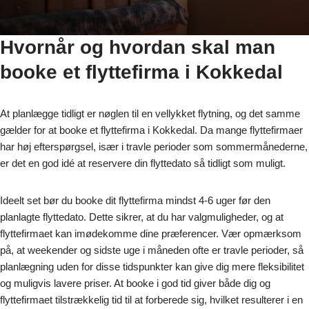
Hvornår og hvordan skal man
booke et flyttefirma i Kokkedal
At planlægge tidligt er nøglen til en vellykket flytning, og det samme
gælder for at booke et flyttefirma i Kokkedal. Da mange flyttefirmaer
har høj efterspørgsel, især i travle perioder som sommermånederne,
er det en god idé at reservere din flyttedato så tidligt som muligt.
Ideelt set bør du booke dit flyttefirma mindst 4-6 uger før den
planlagte flyttedato. Dette sikrer, at du har valgmuligheder, og at
flyttefirmaet kan imødekomme dine præferencer. Vær opmærksom
på, at weekender og sidste uge i måneden ofte er travle perioder, så
planlægning uden for disse tidspunkter kan give dig mere fleksibilitet
og muligvis lavere priser. At booke i god tid giver både dig og
flyttefirmaet tilstrækkelig tid til at forberede sig, hvilket resulterer i en