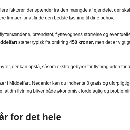
f flere faktorer, der spænder fra den mængde af ejendele, der skal f
flere firmaer for at finde den bedste løsning til dine behov.
il flyttemændene, brændstof, flyttevognens størrelse og eventue
iddelfart
starter typisk fra omkring
450 kroner
, men det er vigti
rer, der kan opstå, såsom ekstra gebyrer for flytning uden for a
irmaer i Middelfart. Nedenfor kan du indhente 3 gratis og uforpligt
e, at din flytning bliver både økonomisk fordelagtig og problemfr
år for det hele