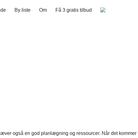
ide
By liste
Om
Få 3 gratis tilbud
det kræver også en god planlægning og ressourcer. Når det kommer