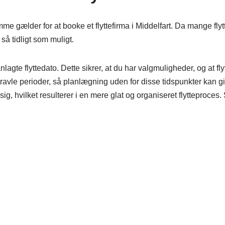
amme gælder for at booke et flyttefirma i Middelfart. Da mange fly
å tidligt som muligt.
lanlagte flyttedato. Dette sikrer, at du har valgmuligheder, og a
le perioder, så planlægning uden for disse tidspunkter kan give 
de sig, hvilket resulterer i en mere glat og organiseret flytteproces