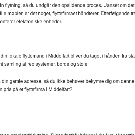
 af din flytning, så du undgår den opslidende proces. Uanset om d
le møbler, er det noget, flyttefirmaet håndterer. Efterfølgende t
onterer elektroniske enheder.
lokale flyttemand i Middelfart bliver du taget i hånden fra start til
t samling af reolsystemer, borde og stole.
på din gamle adresse, så du ikke behøver bekymre dig om denne
pris på et flyttefirma i Middelfart?