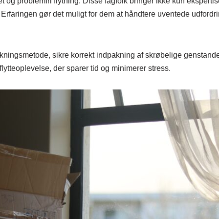
et og problemfri flytning. Disse fagfolk bringer ikke kun ekspert
Erfaringen gør det muligt for dem at håndtere uventede udfordrin
ningsmetode, sikre korrekt indpakning af skrøbelige genstande 
 flytteoplevelse, der sparer tid og minimerer stress.