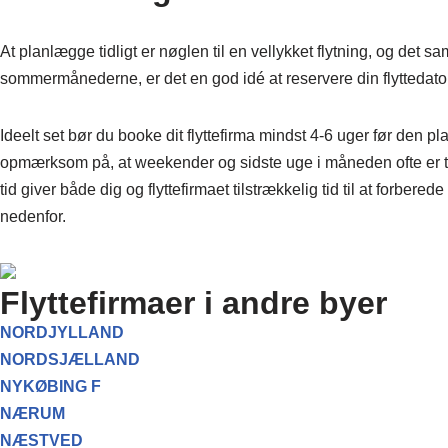
At planlægge tidligt er nøglen til en vellykket flytning, og det s
sommermånederne, er det en god idé at reservere din flyttedato s
Ideelt set bør du booke dit flyttefirma mindst 4-6 uger før den p
opmærksom på, at weekender og sidste uge i måneden ofte er trav
tid giver både dig og flyttefirmaet tilstrækkelig tid til at forbere
nedenfor.
Flyttefirmaer i andre byer
NORDJYLLAND
NORDSJÆLLAND
NYKØBING F
NÆRUM
NÆSTVED