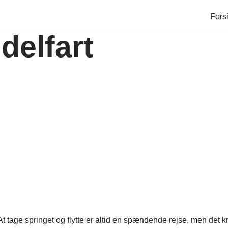
Fors
delfart
art? At tage springet og flytte er altid en spændende rejse, men 