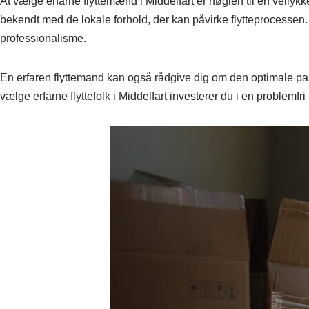
At vælge erfarne flyttemænd i Middelfart er nøglen til en vellykk
bekendt med de lokale forhold, der kan påvirke flytteprocessen. 
professionalisme.
En erfaren flyttemand kan også rådgive dig om den optimale pak
vælge erfarne flyttefolk i Middelfart investerer du i en problemfri