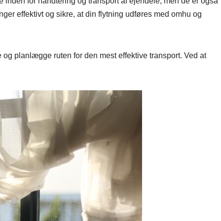
ise inden for håndtering og transport af ejendele, men de er også
ger effektivt og sikre, at din flytning udføres med omhu og
og planlægge ruten for den mest effektive transport. Ved at