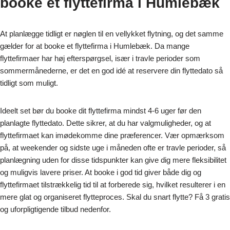
booke et flyttefirma i Humlebæk
At planlægge tidligt er nøglen til en vellykket flytning, og det samme
gælder for at booke et flyttefirma i Humlebæk. Da mange
flyttefirmaer har høj efterspørgsel, især i travle perioder som
sommermånederne, er det en god idé at reservere din flyttedato så
tidligt som muligt.
Ideelt set bør du booke dit flyttefirma mindst 4-6 uger før den
planlagte flyttedato. Dette sikrer, at du har valgmuligheder, og at
flyttefirmaet kan imødekomme dine præferencer. Vær opmærksom
på, at weekender og sidste uge i måneden ofte er travle perioder, så
planlægning uden for disse tidspunkter kan give dig mere fleksibilitet
og muligvis lavere priser. At booke i god tid giver både dig og
flyttefirmaet tilstrækkelig tid til at forberede sig, hvilket resulterer i en
mere glat og organiseret flytteproces. Skal du snart flytte? Få 3 gratis
og uforpligtigende tilbud nedenfor.